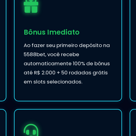
Bônus Imediato
Ao fazer seu primeiro depósito na
5588bet, você recebe
automaticamente 100% de bônus
até R$ 2.000 + 50 rodadas grátis
em slots selecionados.