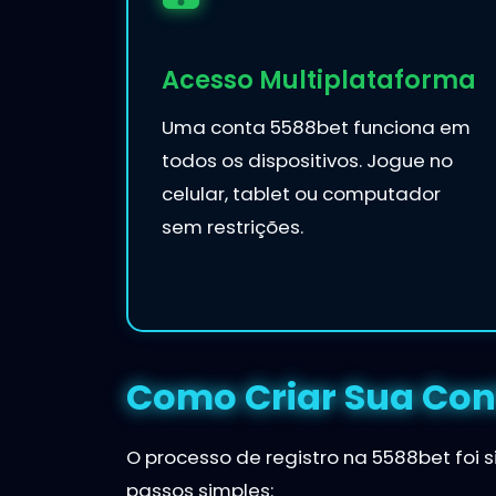
Acesso Multiplataforma
Uma conta 5588bet funciona em
todos os dispositivos. Jogue no
celular, tablet ou computador
sem restrições.
Como Criar Sua Con
O processo de registro na 5588bet foi 
passos simples: