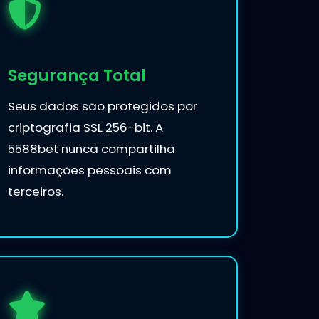
Segurança Total
Seus dados são protegidos por
criptografia SSL 256-bit. A
5588bet nunca compartilha
informações pessoais com
terceiros.