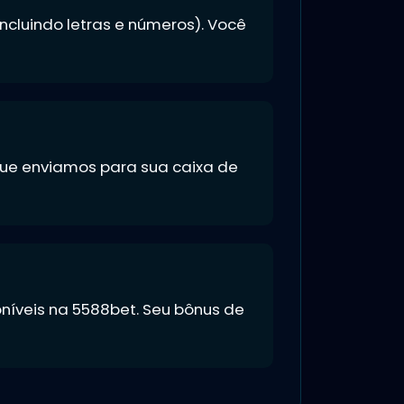
ncluindo letras e números). Você
 que enviamos para sua caixa de
oníveis na 5588bet. Seu bônus de