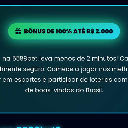
BÔNUS DE 100% ATÉ R$ 2.000
a na 5588bet leva menos de 2 minutos! Ca
almente seguro. Comece a jogar nos melh
r em esportes e participar de loterias co
de boas-vindas do Brasil.