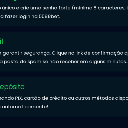
único e crie uma senha forte (mínimo 8 caracteres, i
a fazer login na 5588bet.
l
 garantir segurança. Clique no link de confirmação
a pasta de spam se não receber em alguns minutos.
epósito
usando PIX, cartão de crédito ou outros métodos disp
o automaticamente!