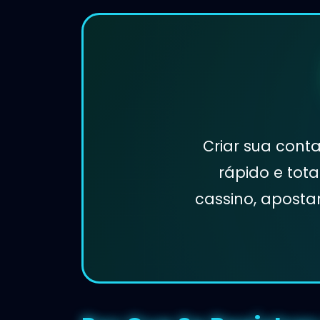
Criar sua cont
rápido e tot
cassino, aposta